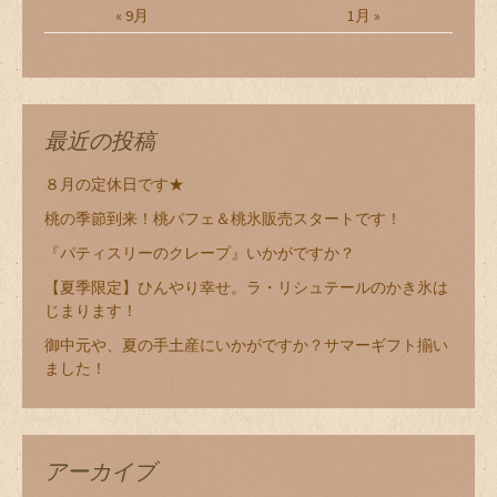
« 9月
1月 »
最近の投稿
８月の定休日です★
桃の季節到来！桃パフェ＆桃氷販売スタートです！
『パティスリーのクレープ』いかがですか？
【夏季限定】ひんやり幸せ。ラ・リシュテールのかき氷は
じまります！
御中元や、夏の手土産にいかがですか？サマーギフト揃い
ました！
アーカイブ