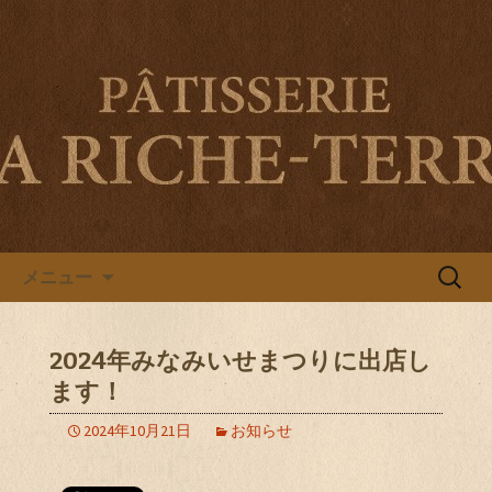
伊勢市旭町・南伊勢町のパティスリー
ラ リシュテールのブログ
伊勢市旭町・南伊勢町のパティ
スリー ラ リシュテールのブロ
グ
コンテンツへ移動
検
メニュー
索:
2024年みなみいせまつりに出店し
ます！
2024年10月21日
お知らせ