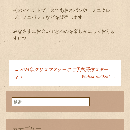
そのイベントブースであおさパンや、ミニクレー
プ、ミニパフェなどを販売します！
みなさまにお会いできるのを楽しみにしておりま
す(^^♪
←
2024年クリスマスケーキご予約受付スター
投稿ナビゲーショ
ト！
Welcome2025!
→
ン
検索:
カテゴリー