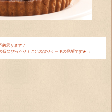
予約承ります！
ョン
の日にぴったり！こいのぼりケーキの登場です★
→