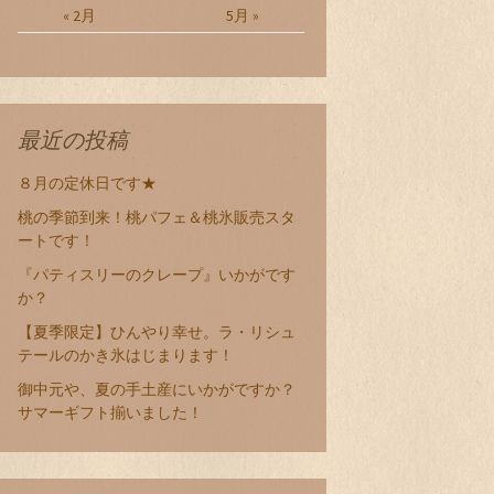
« 2月
5月 »
最近の投稿
８月の定休日です★
桃の季節到来！桃パフェ＆桃氷販売スタ
ートです！
『パティスリーのクレープ』いかがです
か？
【夏季限定】ひんやり幸せ。ラ・リシュ
テールのかき氷はじまります！
御中元や、夏の手土産にいかがですか？
サマーギフト揃いました！