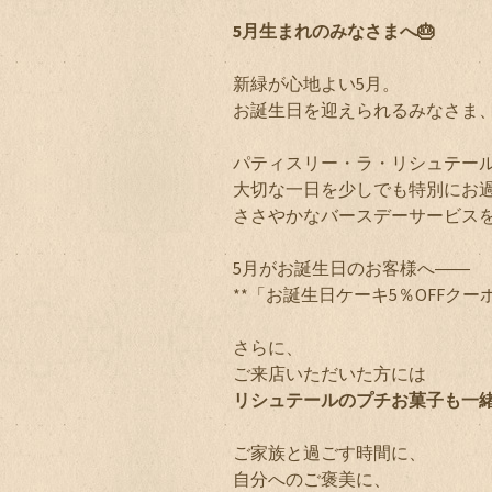
5月生まれのみなさまへ🎂
新緑が心地よい5月。
お誕生日を迎えられるみなさま
パティスリー・ラ・リシュテー
大切な一日を少しでも特別にお
ささやかなバースデーサービス
5月がお誕生日のお客様へ――
**「お誕生日ケーキ5％OFFク
さらに、
ご来店いただいた方には
リシュテールのプチお菓子も一緒
ご家族と過ごす時間に、
自分へのご褒美に、