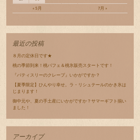
« 5月
7月 »
最近の投稿
８月の定休日です★
桃の季節到来！桃パフェ＆桃氷販売スタートです！
『パティスリーのクレープ』いかがですか？
【夏季限定】ひんやり幸せ。ラ・リシュテールのかき氷は
じまります！
御中元や、夏の手土産にいかがですか？サマーギフト揃い
ました！
アーカイブ