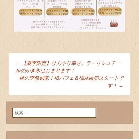
←
【夏季限定】ひんやり幸せ。ラ・リシュテー
投稿ナビゲーショ
ルのかき氷はじまります！
桃の季節到来！桃パフェ＆桃氷販売スタートで
す！
→
ン
検索: