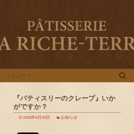
伊勢市旭町・南伊勢町のパティスリー
ラ リシュテールのブログ
伊勢市旭町・南伊勢町のパティ
スリー ラ リシュテールのブロ
グ
コンテンツへ移動
検
メニュー
索:
『パティスリーのクレープ』いか
がですか？
2026年6月30日
お知らせ