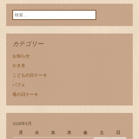
検索:
カテゴリー
お知らせ
かき氷
こどもの日ケーキ
パフェ
母の日ケーキ
2026年8月
月
火
水
木
金
土
日