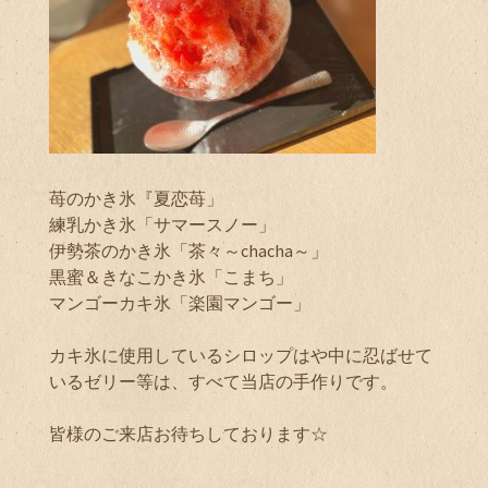
苺のかき氷『夏恋苺」
練乳かき氷「サマースノー」
伊勢茶のかき氷「茶々～chacha～」
黒蜜＆きなこかき氷「こまち」
マンゴーカキ氷「楽園マンゴー」
カキ氷に使用しているシロップはや中に忍ばせて
いるゼリー等は、すべて当店の手作りです。
皆様のご来店お待ちしております☆