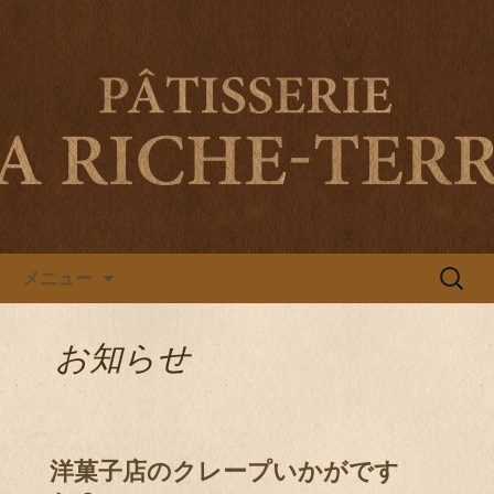
伊勢市旭町・南伊勢町のパティスリー
ラ リシュテールのブログ
伊勢市旭町・南伊勢町のパティ
スリー ラ リシュテールのブロ
グ
コンテンツへ移動
検
メニュー
索:
お知らせ
洋菓子店のクレープいかがです