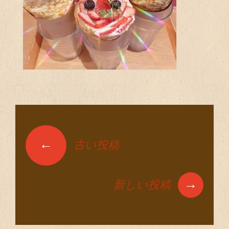
←
古い投稿
投稿ナビゲーショ
ン
→
新しい投稿