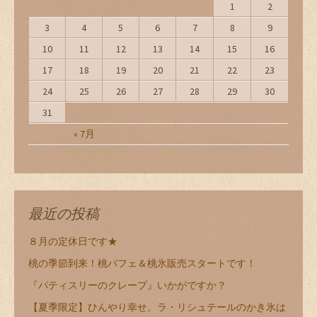
1
2
3
4
5
6
7
8
9
10
11
12
13
14
15
16
17
18
19
20
21
22
23
24
25
26
27
28
29
30
31
« 7月
最近の投稿
８月の定休日です★
桃の季節到来！桃パフェ＆桃氷販売スタートです！
『パティスリーのクレープ』いかがですか？
【夏季限定】ひんやり幸せ。ラ・リシュテールのかき氷は