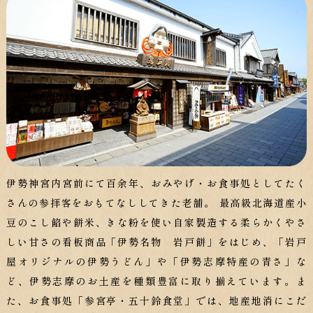
伊勢神宮内宮前にて百余年、おみやげ・お食事処としてたく
さんの参拝客をおもてなししてきた老舗。 最高級北海道産小
豆のこし餡や餅米、きな粉を使い自家製造する柔らかくやさ
しい甘さの看板商品「伊勢名物 岩戸餅」をはじめ、「岩戸
屋オリジナルの伊勢うどん」や「伊勢志摩特産の青さ」な
ど、伊勢志摩のお土産を種類豊富に取り揃えています。ま
た、お食事処「参宮亭・五十鈴食堂」では、地産地消にこだ